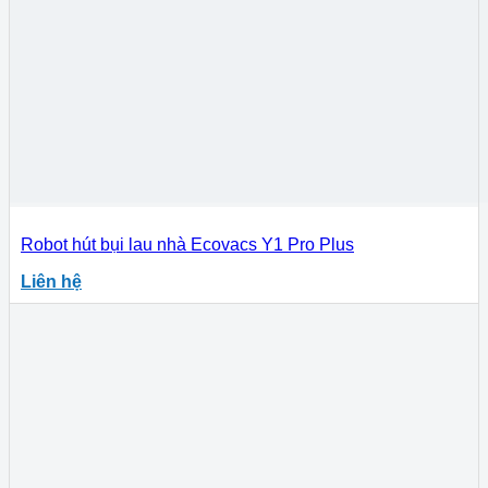
Robot hút bụi lau nhà Ecovacs Y1 Pro Plus
Liên hệ