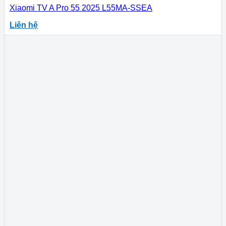
Xiaomi TV A Pro 55 2025 L55MA-SSEA
Liên hệ