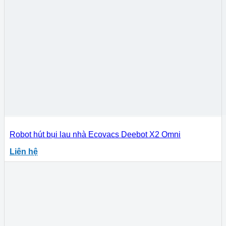
Robot hút bụi lau nhà Ecovacs Deebot X2 Omni
Liên hệ