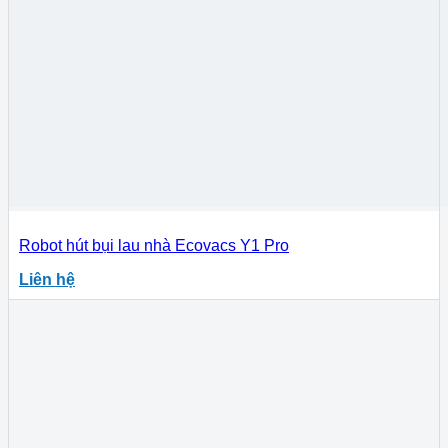
Robot hút bụi lau nhà Ecovacs Y1 Pro
Liên hệ